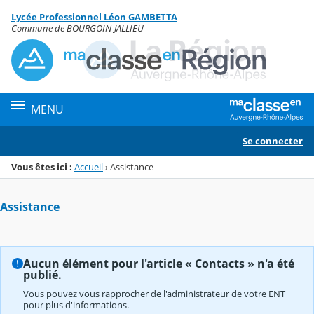
Panneau de gestion des cookies
Lycée Professionnel Léon GAMBETTA
Menu de la rubrique
Contenu
Commune de BOURGOIN-JALLIEU
MENU
Se connecter
Vous êtes ici :
Accueil
›
Assistance
Assistance
Aucun élément pour l'article « Contacts » n'a été
publié.
Vous pouvez vous rapprocher de l'administrateur de votre ENT
pour plus d'informations.