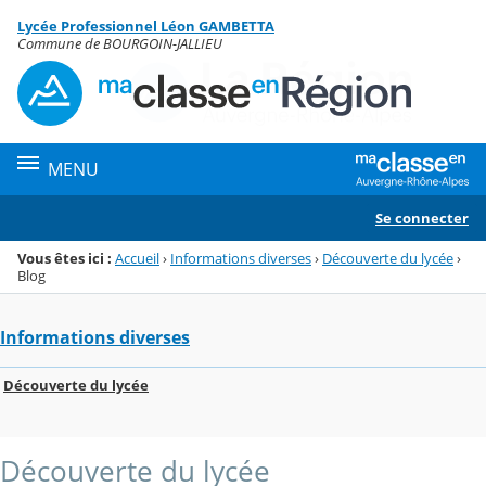
Panneau de gestion des cookies
Lycée Professionnel Léon GAMBETTA
Menu de la rubrique
Contenu
Commune de BOURGOIN-JALLIEU
MENU
Se connecter
Vous êtes ici :
Accueil
›
Informations diverses
›
Découverte du lycée
›
Blog
Informations diverses
Découverte du lycée
Découverte du lycée