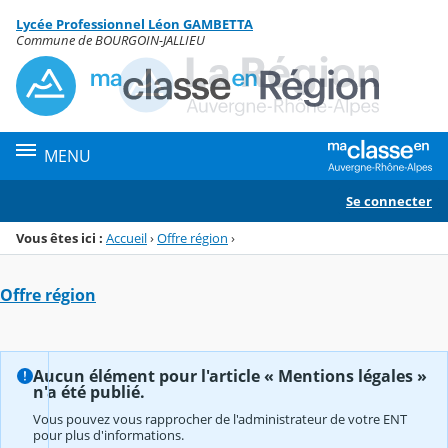
Panneau de gestion des cookies
Lycée Professionnel Léon GAMBETTA
Menu de la rubrique
Contenu
Commune de BOURGOIN-JALLIEU
MENU
Se connecter
Vous êtes ici :
Accueil
›
Offre région
›
Offre région
Aucun élément pour l'article « Mentions légales »
n'a été publié.
Vous pouvez vous rapprocher de l'administrateur de votre ENT
pour plus d'informations.