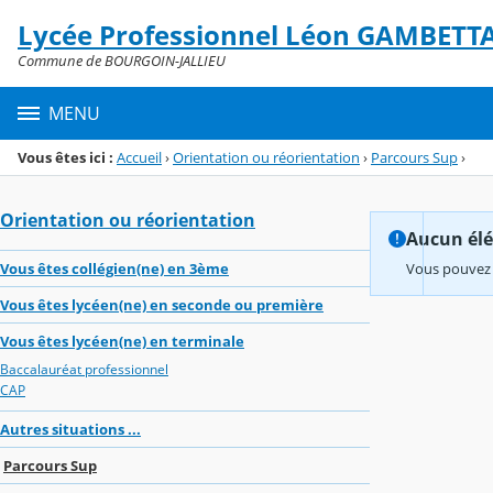
Panneau de gestion des cookies
Lycée Professionnel Léon GAMBETT
Menu de la rubrique
Contenu
Commune de BOURGOIN-JALLIEU
MENU
Vous êtes ici :
Accueil
›
Orientation ou réorientation
›
Parcours Sup
›
Orientation ou réorientation
Aucun élém
Vous êtes collégien(ne) en 3ème
Vous pouvez 
Vous êtes lycéen(ne) en seconde ou première
Vous êtes lycéen(ne) en terminale
Baccalauréat professionnel
CAP
Autres situations ...
Parcours Sup