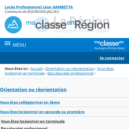
Panneau de gestion des cookies
Lycée Professionnel Léon GAMBETTA
Menu de la rubrique
Contenu
Commune de BOURGOIN-JALLIEU
MENU
Se connecter
Vous êtes ici :
Accueil
›
Orientation ou réorientation
›
Vous êtes
lycéen(ne) en terminale
›
Baccalauréat professionnel
›
Orientation ou réorientation
Vous êtes collégien(ne) en 3ème
Vous êtes lycéen(ne) en seconde ou première
Vous êtes lycéen(ne) en terminale
Baccalauréat professionnel