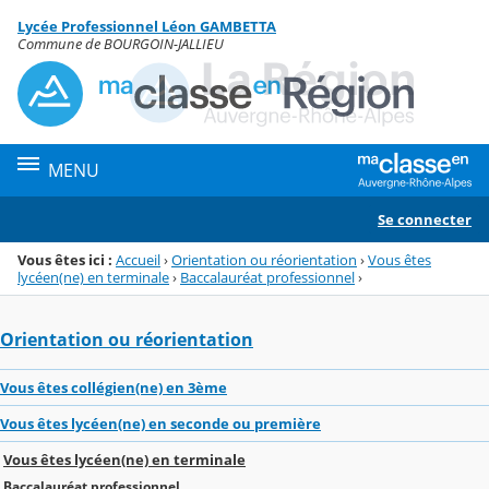
Panneau de gestion des cookies
Lycée Professionnel Léon GAMBETTA
Menu de la rubrique
Contenu
Commune de BOURGOIN-JALLIEU
MENU
Se connecter
Vous êtes ici :
Accueil
›
Orientation ou réorientation
›
Vous êtes
lycéen(ne) en terminale
›
Baccalauréat professionnel
›
Orientation ou réorientation
Vous êtes collégien(ne) en 3ème
Vous êtes lycéen(ne) en seconde ou première
Vous êtes lycéen(ne) en terminale
Baccalauréat professionnel