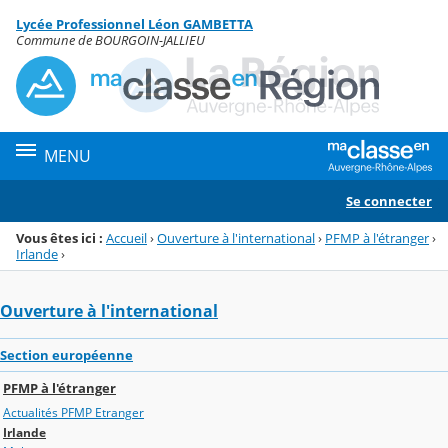
Panneau de gestion des cookies
Lycée Professionnel Léon GAMBETTA
Menu de la rubrique
Contenu
Commune de BOURGOIN-JALLIEU
MENU
Se connecter
Vous êtes ici :
Accueil
›
Ouverture à l'international
›
PFMP à l'étranger
›
Irlande
›
Ouverture à l'international
Section européenne
PFMP à l'étranger
Actualités PFMP Etranger
Irlande