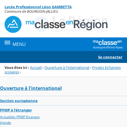
Panneau de gestion des cookies
Lycée Professionnel Léon GAMBETTA
Menu de la rubrique
Contenu
Commune de BOURGOIN-JALLIEU
MENU
Se connecter
Vous êtes ici :
Accueil
›
Ouverture à l'international
›
Projets Echanges
scolaires
›
Ouverture à l'international
Section européenne
PFMP à l'étranger
Actualités PFMP Etranger
Irlande