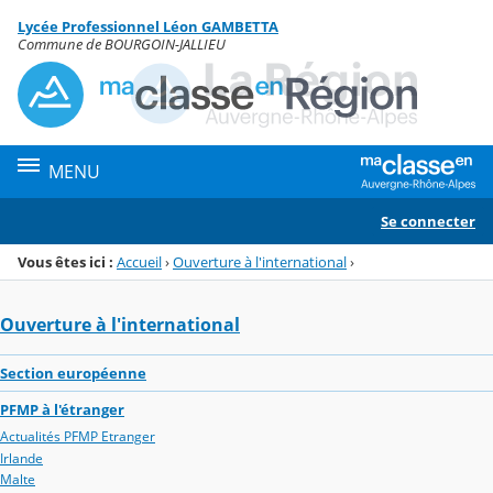
Panneau de gestion des cookies
Lycée Professionnel Léon GAMBETTA
Menu de la rubrique
Contenu
Commune de BOURGOIN-JALLIEU
MENU
Se connecter
Vous êtes ici :
Accueil
›
Ouverture à l'international
›
Ouverture à l'international
Section européenne
PFMP à l'étranger
Actualités PFMP Etranger
Irlande
Malte