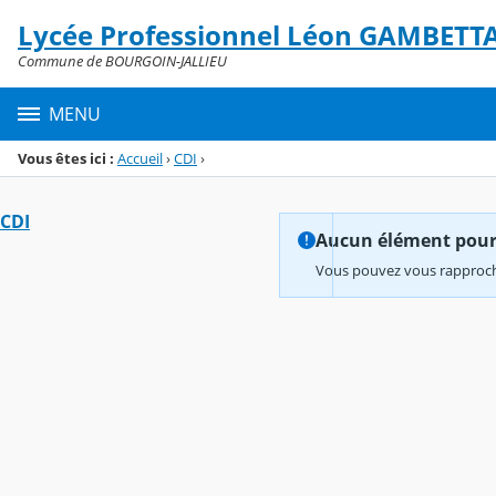
Panneau de gestion des cookies
Lycée Professionnel Léon GAMBETT
Menu de la rubrique
Contenu
Commune de BOURGOIN-JALLIEU
MENU
Vous êtes ici :
Accueil
›
CDI
›
CDI
Aucun élément pour l
Vous pouvez vous rapproche