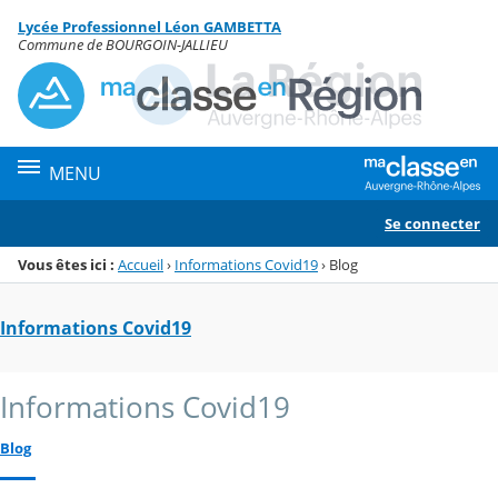
Panneau de gestion des cookies
Lycée Professionnel Léon GAMBETTA
Menu de la rubrique
Contenu
Commune de BOURGOIN-JALLIEU
MENU
Se connecter
Vous êtes ici :
Accueil
›
Informations Covid19
›
Blog
Informations Covid19
Informations Covid19
Blog