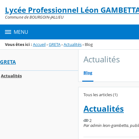
Panneau de gestion des cookies
Lycée Professionnel Léon GAMBETT
Menu de la rubrique
Contenu
Commune de BOURGOIN-JALLIEU
MENU
Vous êtes ici :
Accueil
›
GRETA
›
Actualités
›
Blog
Actualités
GRETA
Blog
Actualités
Tous les articles (1)
Actualités
2
Par admin leon-gambetta, publi