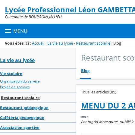
Panneau de gestion des cookies
Lycée Professionnel Léon GAMBETT
Menu de la rubrique
Contenu
Commune de BOURGOIN-JALLIEU
MENU
Vous êtes ici :
Accueil
›
La vie au lycée
›
Restaurant scolaire
›
Blog
Restaurant sco
La vie au lycée
Blog
Vie scolaire
Organisation du service
Projet vie scolaire
Tous les articles (85)
Restaurant scolaire
MENU DU 2 A
Restaurant pédagogique
1
Cafétéria pédagogique
Par Ingrid Monsauret, publié le 
Association sportive