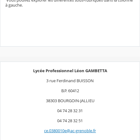
à gauche.
Lycée Professionnel Léon GAMBETTA
3 rue Ferdinand BUISSON
B.P. 60412
38303 BOURGOIN-JALLIEU
04 74 28 32 31
04 74 28 32 51
ce.0380010e@ac-grenoble.fr