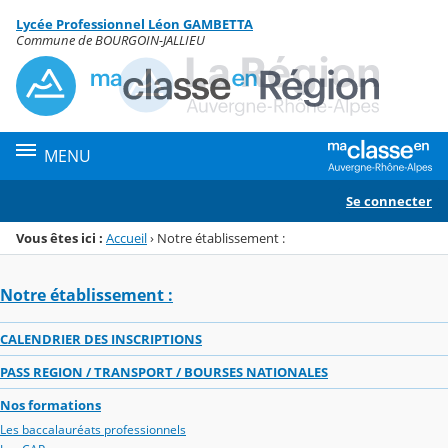
Panneau de gestion des cookies
Lycée Professionnel Léon GAMBETTA
Menu de la rubrique
Contenu
Commune de BOURGOIN-JALLIEU
MENU
Se connecter
Vous êtes ici :
Accueil
›
Notre établissement :
Notre établissement :
CALENDRIER DES INSCRIPTIONS
PASS REGION / TRANSPORT / BOURSES NATIONALES
Nos formations
Les baccalauréats professionnels