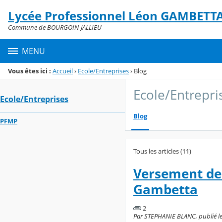
Panneau de gestion des cookies
Lycée Professionnel Léon GAMBETT
Menu de la rubrique
Contenu
Commune de BOURGOIN-JALLIEU
MENU
Vous êtes ici :
Accueil
›
Ecole/Entreprises
›
Blog
Ecole/Entrepri
Ecole/Entreprises
Blog
PFMP
Tous les articles (11)
Versement de 
Gambetta
2
Par STEPHANIE BLANC, publié le 