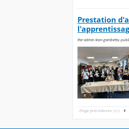
Prestation d'
l'apprentissa
Par admin leon-gambetta, publié
‹
Page précédente
(-/-)
1