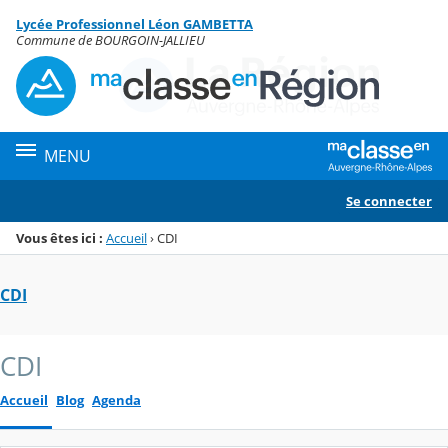
Panneau de gestion des cookies
Lycée Professionnel Léon GAMBETTA
Menu de la rubrique
Contenu
Commune de BOURGOIN-JALLIEU
MENU
Se connecter
Vous êtes ici :
Accueil
›
CDI
CDI
CDI
Accueil
Blog
Agenda