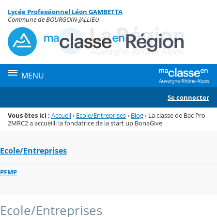
Panneau de gestion des cookies
Lycée Professionnel Léon GAMBETTA
Menu de la rubrique
Contenu
Commune de BOURGOIN-JALLIEU
MENU
Se connecter
Vous êtes ici :
Accueil
›
Ecole/Entreprises
›
Blog
›
La classe de Bac Pro
2MRC2 a accueilli la fondatrice de la start up BonaGive
Ecole/Entreprises
PFMP
Ecole/Entreprises