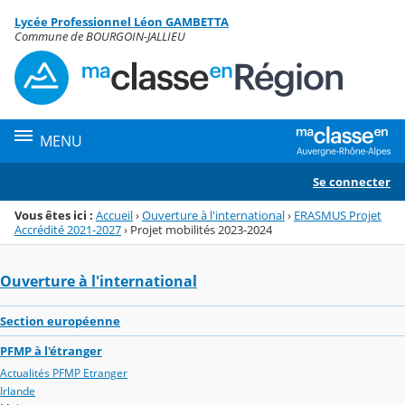
Panneau de gestion des cookies
Lycée Professionnel Léon GAMBETTA
Menu de la rubrique
Contenu
Commune de BOURGOIN-JALLIEU
MENU
Se connecter
Vous êtes ici :
Accueil
›
Ouverture à l'international
›
ERASMUS Projet
Accrédité 2021-2027
›
Projet mobilités 2023-2024
Ouverture à l'international
Section européenne
PFMP à l'étranger
Actualités PFMP Etranger
Irlande