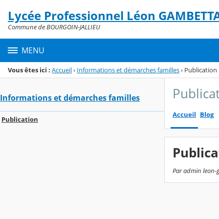
Panneau de gestion des cookies
Lycée Professionnel Léon GAMBETT
Menu de la rubrique
Contenu
Commune de BOURGOIN-JALLIEU
MENU
Vous êtes ici :
Accueil
›
Informations et démarches familles
›
Publication
Publica
Informations et démarches familles
Accueil
Blog
Publication
Publica
Par admin leon-g