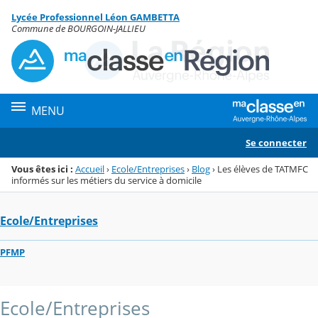
Panneau de gestion des cookies
Lycée Professionnel Léon GAMBETTA
Menu de la rubrique
Contenu
Commune de BOURGOIN-JALLIEU
MENU
Se connecter
Vous êtes ici :
Accueil
›
Ecole/Entreprises
›
Blog
›
Les élèves de TATMFC
informés sur les métiers du service à domicile
Ecole/Entreprises
PFMP
Ecole/Entreprises