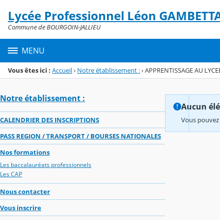
Panneau de gestion des cookies
Lycée Professionnel Léon GAMBETT
Menu de la rubrique
Contenu
Commune de BOURGOIN-JALLIEU
MENU
Vous êtes ici :
Accueil
›
Notre établissement :
›
APPRENTISSAGE AU LYCE
Notre établissement :
Aucun élém
CALENDRIER DES INSCRIPTIONS
Vous pouvez 
PASS REGION / TRANSPORT / BOURSES NATIONALES
Nos formations
Les baccalauréats professionnels
Les CAP
Nous contacter
Vous inscrire