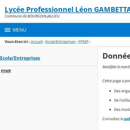
Panneau de gestion des cookies
Lycée Professionnel Léon GAMBETT
Menu de la rubrique
Contenu
Commune de BOURGOIN-JALLIEU
MENU
Vous êtes ici :
Accueil
›
Ecole/Entreprises
›
PFMP
›
Donnée
Ecole/Entreprises
Modifiée le mard
PFMP
Cette page a pou
Des enga
De l'util
Des modal
Consultez la
po