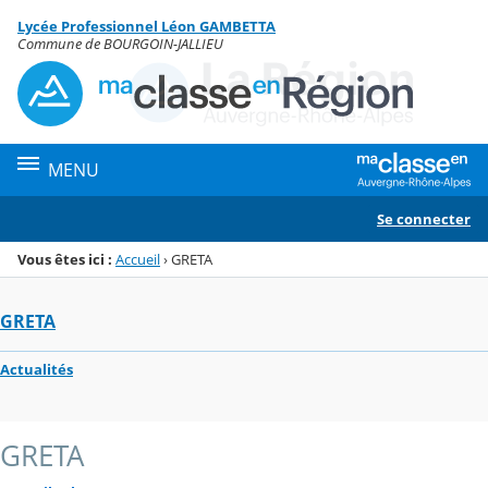
Panneau de gestion des cookies
Lycée Professionnel Léon GAMBETTA
Menu de la rubrique
Contenu
Commune de BOURGOIN-JALLIEU
MENU
Se connecter
Vous êtes ici :
Accueil
›
GRETA
GRETA
Actualités
GRETA