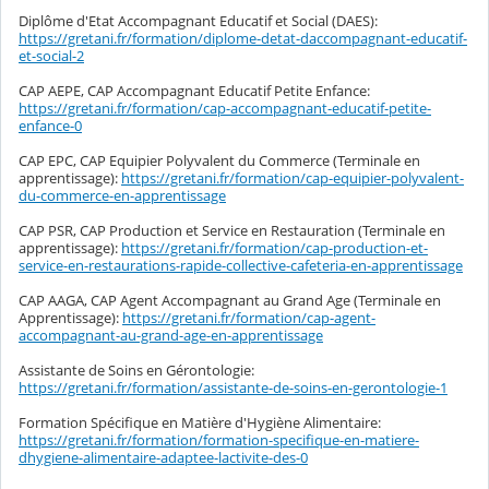
Diplôme d'Etat Accompagnant Educatif et Social (DAES):
https://gretani.fr/formation/diplome-detat-daccompagnant-educatif-
et-social-2
CAP AEPE, CAP Accompagnant Educatif Petite Enfance:
https://gretani.fr/formation/cap-accompagnant-educatif-petite-
enfance-0
CAP EPC, CAP Equipier Polyvalent du Commerce (Terminale en
apprentissage):
https://gretani.fr/formation/cap-equipier-polyvalent-
du-commerce-en-apprentissage
CAP PSR, CAP Production et Service en Restauration (Terminale en
apprentissage):
https://gretani.fr/formation/cap-production-et-
service-en-restaurations-rapide-collective-cafeteria-en-apprentissage
CAP AAGA, CAP Agent Accompagnant au Grand Age (Terminale en
Apprentissage):
https://gretani.fr/formation/cap-agent-
accompagnant-au-grand-age-en-apprentissage
Assistante de Soins en Gérontologie:
https://gretani.fr/formation/assistante-de-soins-en-gerontologie-1
Formation Spécifique en Matière d'Hygiène Alimentaire:
https://gretani.fr/formation/formation-specifique-en-matiere-
dhygiene-alimentaire-adaptee-lactivite-des-0