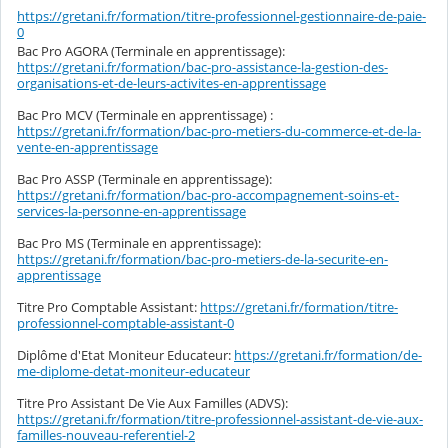
https://gretani.fr/formation/titre-professionnel-gestionnaire-de-paie-
0
Bac Pro AGORA (Terminale en apprentissage):
https://gretani.fr/formation/bac-pro-assistance-la-gestion-des-
organisations-et-de-leurs-activites-en-apprentissage
Bac Pro MCV (Terminale en apprentissage) :
https://gretani.fr/formation/bac-pro-metiers-du-commerce-et-de-la-
vente-en-apprentissage
Bac Pro ASSP (Terminale en apprentissage):
https://gretani.fr/formation/bac-pro-accompagnement-soins-et-
services-la-personne-en-apprentissage
Bac Pro MS (Terminale en apprentissage):
https://gretani.fr/formation/bac-pro-metiers-de-la-securite-en-
apprentissage
Titre Pro Comptable Assistant:
https://gretani.fr/formation/titre-
professionnel-comptable-assistant-0
Diplôme d'Etat Moniteur Educateur:
https://gretani.fr/formation/de-
me-diplome-detat-moniteur-educateur
Titre Pro Assistant De Vie Aux Familles (ADVS):
https://gretani.fr/formation/titre-professionnel-assistant-de-vie-aux-
familles-nouveau-referentiel-2