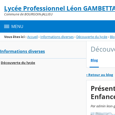
Panneau de gestion des cookies
Lycée Professionnel Léon GAMBETT
Menu de la rubrique
Contenu
Commune de BOURGOIN-JALLIEU
MENU
Vous êtes ici :
Accueil
›
Informations diverses
›
Découverte du lycée
›
Blo
Découve
Informations diverses
Blog
Découverte du lycée
‹
Retour au blog
Présent
Enfanc
Par admin leon-g