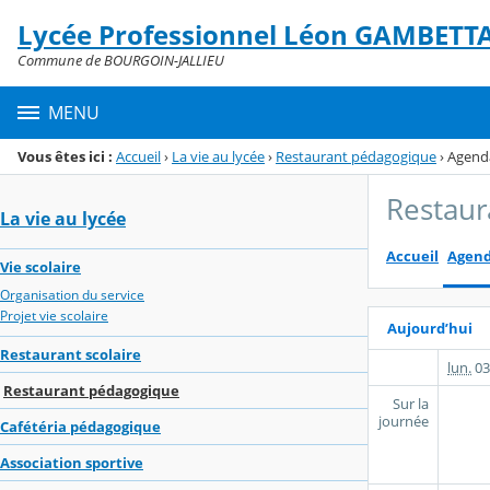
Panneau de gestion des cookies
Lycée Professionnel Léon GAMBETT
Menu de la rubrique
Contenu
Commune de BOURGOIN-JALLIEU
MENU
Vous êtes ici :
Accueil
›
La vie au lycée
›
Restaurant pédagogique
›
Agend
Restaur
La vie au lycée
Accueil
Agen
Vie scolaire
Organisation du service
Projet vie scolaire
Aujourd’hui
Restaurant scolaire
lun.
03
Restaurant pédagogique
Sur la
journée
Cafétéria pédagogique
Association sportive