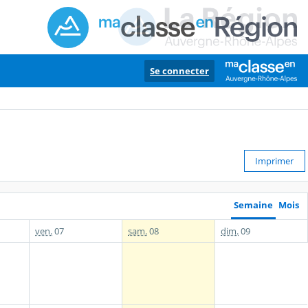
Se connecter
Imprimer
Semaine
Mois
ven.
07
sam.
08
dim.
09