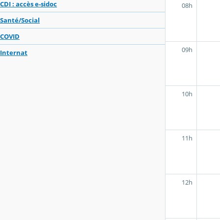
CDI : accès e-sidoc
08h
Santé/Social
COVID
09h
Internat
10h
11h
12h