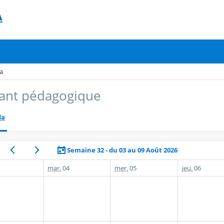
A
a
ant pédagogique
da
Semaine 32 - du 03 au 09 Août 2026
mar.
04
mer.
05
jeu.
06