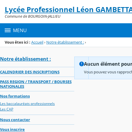
Panneau de gestion des cookies
Lycée Professionnel Léon GAMBETT
Menu de la rubrique
Contenu
Commune de BOURGOIN-JALLIEU
MENU
Vous êtes ici :
Accueil
›
Notre établissement :
›
Notre établissement :
Aucun élément pour l
CALENDRIER DES INSCRIPTIONS
Vous pouvez vous rapproche
PASS REGION / TRANSPORT / BOURSES
NATIONALES
Nos formations
Les baccalauréats professionnels
Les CAP
Nous contacter
Vous inscrire