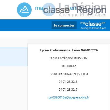
Se connecter
Lycée Professionnel Léon GAMBETTA
3 rue Ferdinand BUISSON
B.P. 60412
38303 BOURGOIN-JALLIEU
04 74 28 32 31
04 74 28 32 51
ce.0380010e@ac-grenoble.fr