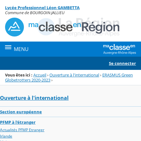
Panneau de gestion des cookies
Lycée Professionnel Léon GAMBETTA
Menu de la rubrique
Contenu
Commune de BOURGOIN-JALLIEU
MENU
Se connecter
Vous êtes ici :
Accueil
›
Ouverture à l'international
›
ERASMUS Green
Globetrotters 2020-2023
›
Ouverture à l'international
Section européenne
PFMP à l'étranger
Actualités PFMP Etranger
Irlande