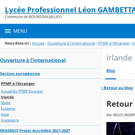
Panneau de gestion des cookies
Lycée Professionnel Léon GAMBETT
Menu de la rubrique
Contenu
Commune de BOURGOIN-JALLIEU
MENU
Vous êtes ici :
Accueil
›
Ouverture à l'international
›
PFMP à l'étranger
›
I
Irlande
Ouverture à l'international
Blog
Section européenne
PFMP à l'étranger
‹
Retour au blog
Actualités PFMP Etranger
Irlande
Retour 
Malte
Espagne
Italie
Par REGIS MORIN,
Angleterre
ERASMUS Projet Accrédité 2021-2027