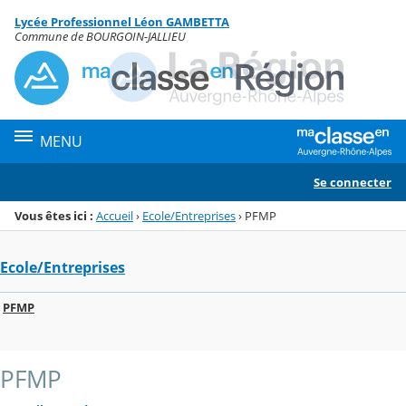
Panneau de gestion des cookies
Lycée Professionnel Léon GAMBETTA
Menu de la rubrique
Contenu
Commune de BOURGOIN-JALLIEU
MENU
Se connecter
Vous êtes ici :
Accueil
›
Ecole/Entreprises
›
PFMP
Ecole/Entreprises
PFMP
PFMP