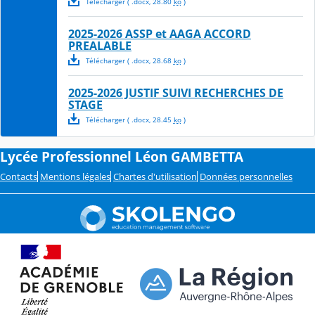
Télécharger
( .
docx
,
28.80
ko
)
2025-2026 ASSP et AAGA ACCORD
PREALABLE
Télécharger
( .
docx
,
28.68
ko
)
2025-2026 JUSTIF SUIVI RECHERCHES DE
STAGE
Télécharger
( .
docx
,
28.45
ko
)
Lycée Professionnel Léon GAMBETTA
Contacts
Mentions légales
Chartes d'utilisation
Données personnelles