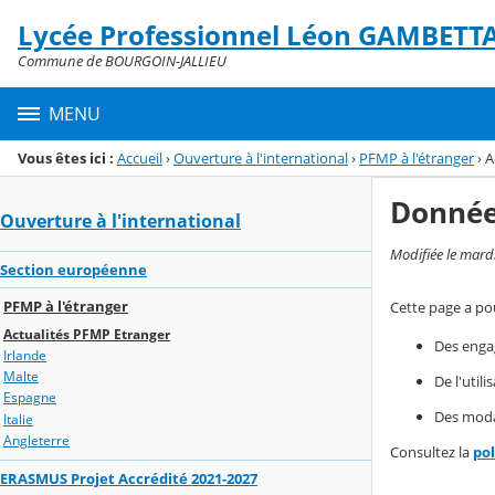
Panneau de gestion des cookies
Lycée Professionnel Léon GAMBETT
Menu de la rubrique
Contenu
Commune de BOURGOIN-JALLIEU
MENU
Vous êtes ici :
Accueil
›
Ouverture à l'international
›
PFMP à l'étranger
›
A
Donnée
Ouverture à l'international
Modifiée le mard
Section européenne
PFMP à l'étranger
Cette page a pou
Actualités PFMP Etranger
Des enga
Irlande
Malte
De l'util
Espagne
Des modal
Italie
Angleterre
Consultez la
po
ERASMUS Projet Accrédité 2021-2027