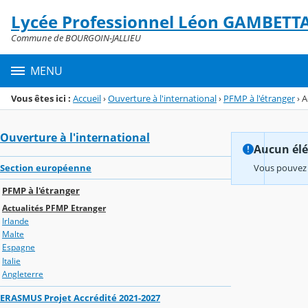
Panneau de gestion des cookies
Lycée Professionnel Léon GAMBETT
Menu de la rubrique
Contenu
Commune de BOURGOIN-JALLIEU
MENU
Vous êtes ici :
Accueil
›
Ouverture à l'international
›
PFMP à l'étranger
›
A
Ouverture à l'international
Aucun élém
Section européenne
Vous pouvez 
PFMP à l'étranger
Actualités PFMP Etranger
Irlande
Malte
Espagne
Italie
Angleterre
ERASMUS Projet Accrédité 2021-2027